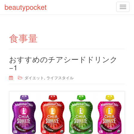
beautypocket
T
o
g
g
食事量
l
e
n
a
おすすめのチアシードドリンク
v
−1
i
g
,
ダイエット
ライフスタイル
a
t
i
o
n