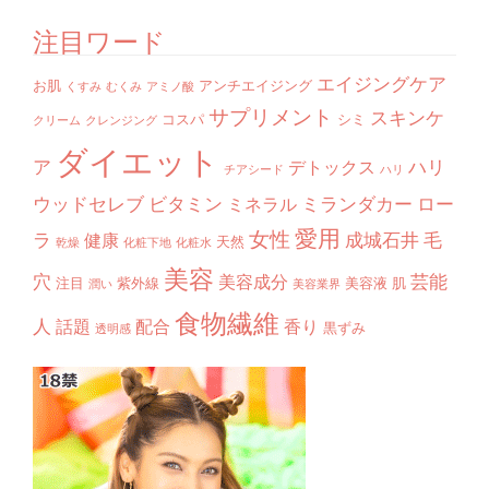
注目ワード
エイジングケア
お肌
アンチエイジング
くすみ
むくみ
アミノ酸
サプリメント
スキンケ
コスパ
シミ
クリーム
クレンジング
ダイエット
ア
ハリ
デトックス
チアシード
ハリ
ウッドセレブ
ビタミン
ミランダカー
ロー
ミネラル
愛用
女性
ラ
成城石井
毛
健康
天然
乾燥
化粧下地
化粧水
美容
穴
芸能
美容成分
注目
紫外線
美容液
肌
潤い
美容業界
食物繊維
人
話題
配合
香り
黒ずみ
透明感