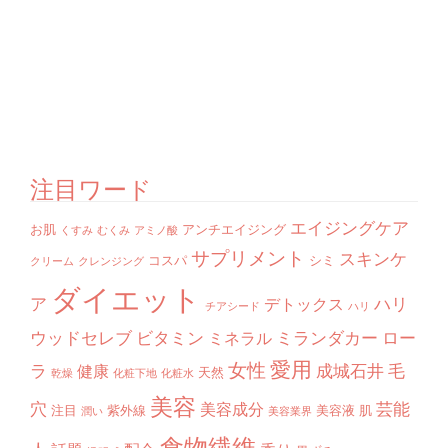
注目ワード
エイジングケア
お肌
アンチエイジング
くすみ
むくみ
アミノ酸
サプリメント
スキンケ
コスパ
シミ
クリーム
クレンジング
ダイエット
ア
ハリ
デトックス
チアシード
ハリ
ウッドセレブ
ビタミン
ミランダカー
ロー
ミネラル
愛用
女性
ラ
成城石井
毛
健康
天然
乾燥
化粧下地
化粧水
美容
穴
芸能
美容成分
注目
紫外線
美容液
肌
潤い
美容業界
食物繊維