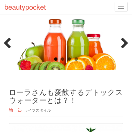
beautypocket
T
o
g
g
l
e
n
a
Previo
Next
v
us
i
g
a
t
ローラさんも愛飲するデトックス
i
ウォーターとは？！
o
n
ライフスタイル