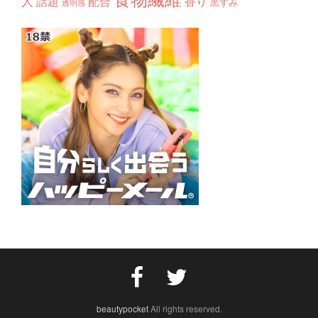
人
話題
配合
香り
黒ずみ
透明感
beautypocket
All rights reserved.