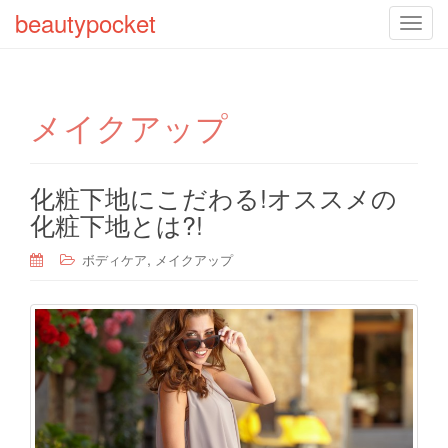
beautypocket
T
o
g
g
メイクアップ
l
e
n
a
化粧下地にこだわる!オススメの
v
化粧下地とは?!
i
g
,
ボディケア
メイクアップ
a
t
i
o
n