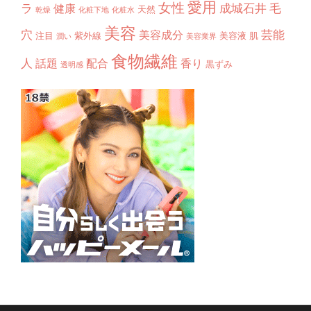
愛用
女性
ラ
成城石井
毛
健康
天然
乾燥
化粧下地
化粧水
美容
穴
芸能
美容成分
注目
紫外線
美容液
肌
潤い
美容業界
食物繊維
人
話題
配合
香り
黒ずみ
透明感