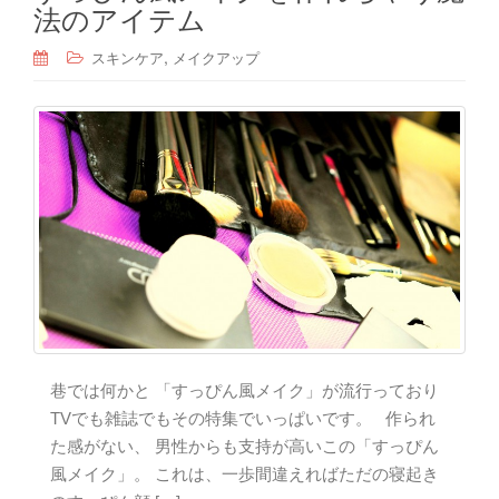
法のアイテム
,
スキンケア
メイクアップ
巷では何かと 「すっぴん風メイク」が流行っており
TVでも雑誌でもその特集でいっぱいです。 作られ
た感がない、 男性からも支持が高いこの「すっぴん
風メイク」。 これは、一歩間違えればただの寝起き