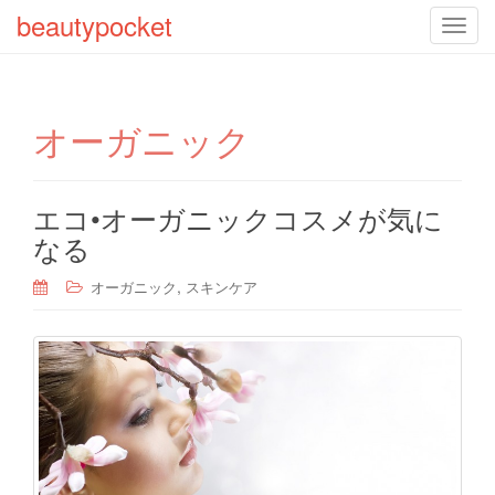
beautypocket
T
o
g
g
オーガニック
l
e
n
a
エコ•オーガニックコスメが気に
v
なる
i
g
,
オーガニック
スキンケア
a
t
i
o
n