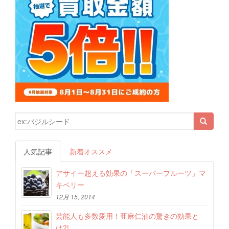
検索結果:
人気記事
新着オススメ
アサイー超える効果の「スーパーフルーツ」マ
キベリー
12月 15, 2014
芸能人も多数愛用！亜麻仁油の驚きの効果と
は?!