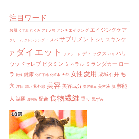
注目ワード
エイジングケア
お肌
アンチエイジング
くすみ
むくみ
アミノ酸
サプリメント
スキンケ
コスパ
シミ
クリーム
クレンジング
ダイエット
ア
ハリ
デトックス
チアシード
ハリ
ウッドセレブ
ビタミン
ミランダカー
ロー
ミネラル
愛用
女性
ラ
成城石井
毛
健康
天然
乾燥
化粧下地
化粧水
美容
穴
芸能
美容成分
注目
紫外線
美容液
肌
潤い
美容業界
食物繊維
人
話題
配合
香り
黒ずみ
透明感