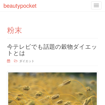
beautypocket
T
o
g
g
粉末
l
e
n
a
今テレビでも話題の穀物ダイエッ
v
トとは
i
g
ダイエット
a
t
i
o
n