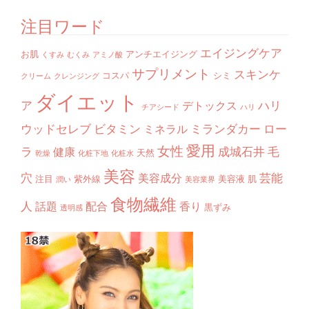
注目ワード
エイジングケア
お肌
アンチエイジング
くすみ
むくみ
アミノ酸
サプリメント
スキンケ
コスパ
シミ
クリーム
クレンジング
ダイエット
ア
ハリ
デトックス
チアシード
ハリ
ウッドセレブ
ビタミン
ミランダカー
ロー
ミネラル
愛用
女性
ラ
成城石井
毛
健康
天然
乾燥
化粧下地
化粧水
美容
穴
芸能
美容成分
注目
紫外線
美容液
肌
潤い
美容業界
食物繊維
人
話題
配合
香り
黒ずみ
透明感