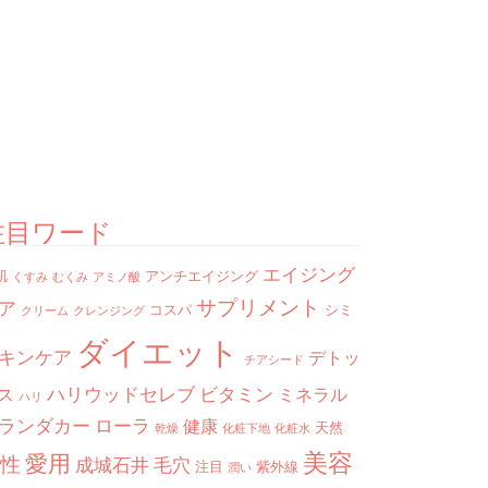
注目ワード
エイジング
肌
アンチエイジング
くすみ
むくみ
アミノ酸
サプリメント
ア
コスパ
シミ
クリーム
クレンジング
ダイエット
キンケア
デトッ
チアシード
ハリウッドセレブ
ビタミン
ス
ミネラル
ハリ
ランダカー
ローラ
健康
天然
乾燥
化粧下地
化粧水
美容
愛用
性
成城石井
毛穴
注目
紫外線
潤い