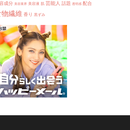
芸能人
容成分
話題
配合
美容液
肌
美容業界
透明感
食物繊維
香り
黒ずみ