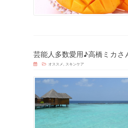
芸能人多数愛用♪高橋ミカさ
,
オススメ
スキンケア