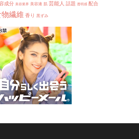
芸能人
容成分
話題
配合
美容液
肌
美容業界
透明感
食物繊維
香り
黒ずみ