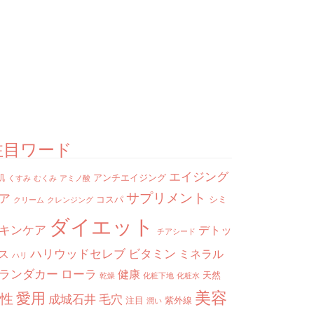
注目ワード
エイジング
肌
アンチエイジング
くすみ
むくみ
アミノ酸
サプリメント
ア
コスパ
シミ
クリーム
クレンジング
ダイエット
キンケア
デトッ
チアシード
ハリウッドセレブ
ビタミン
ス
ミネラル
ハリ
ランダカー
ローラ
健康
天然
乾燥
化粧下地
化粧水
美容
愛用
性
成城石井
毛穴
注目
紫外線
潤い