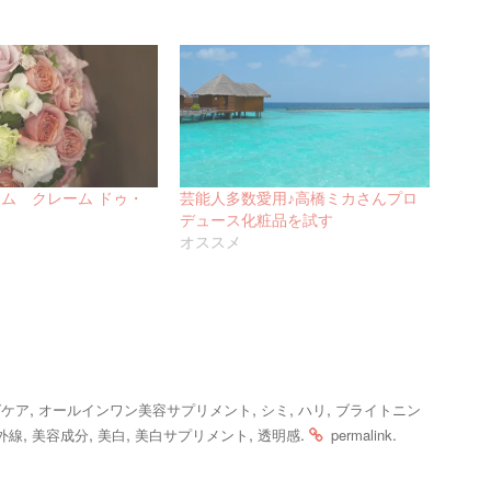
ム クレーム ドゥ・
芸能人多数愛用♪高橋ミカさんプロ
デュース化粧品を試す
オススメ
,
,
,
,
グケア
オールインワン美容サプリメント
シミ
ハリ
ブライトニン
,
,
,
,
.
.
外線
美容成分
美白
美白サプリメント
透明感
permalink