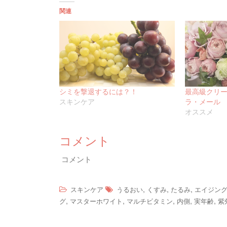
関連
シミを撃退するには？！
最高級クリー
スキンケア
ラ・メール
オススメ
コメント
コメント
,
,
,
スキンケア
うるおい
くすみ
たるみ
エイジン
,
,
,
,
,
グ
マスターホワイト
マルチビタミン
内側
実年齢
紫