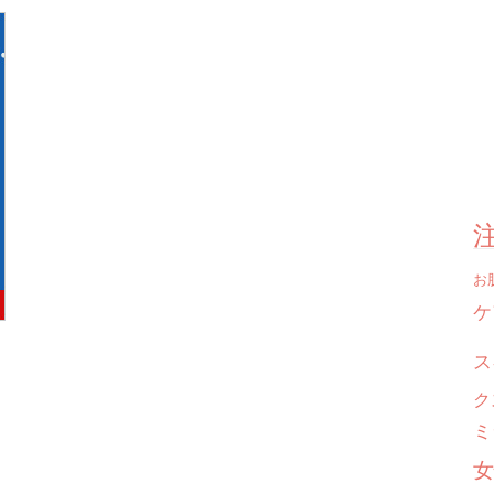
お
ケ
ス
ク
ミ
女