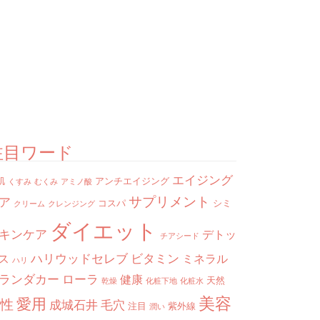
注目ワード
エイジング
肌
アンチエイジング
くすみ
むくみ
アミノ酸
サプリメント
ア
コスパ
シミ
クリーム
クレンジング
ダイエット
キンケア
デトッ
チアシード
ハリウッドセレブ
ビタミン
ス
ミネラル
ハリ
ランダカー
ローラ
健康
天然
乾燥
化粧下地
化粧水
美容
愛用
性
成城石井
毛穴
注目
紫外線
潤い