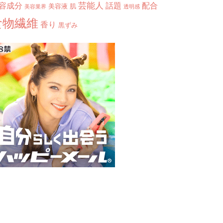
芸能人
容成分
話題
配合
美容液
肌
美容業界
透明感
食物繊維
香り
黒ずみ