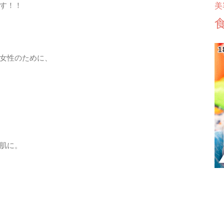
美
す！！
女性のために、
肌に。