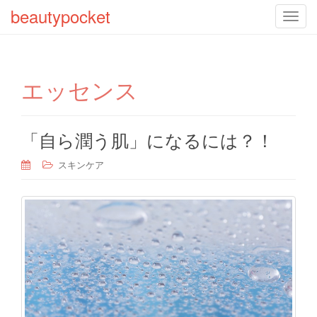
beautypocket
T
o
g
g
エッセンス
l
e
n
a
「自ら潤う肌」になるには？！
v
スキンケア
i
g
a
t
i
o
n