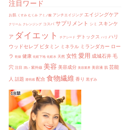
注目ワード
エイジングケア
お肌
アンチエイジング
くすみ
むくみ
アミノ酸
サプリメント
スキンケ
コスパ
シミ
クリーム
クレンジング
ダイエット
ア
ハリ
デトックス
チアシード
ハリ
ウッドセレブ
ビタミン
ミランダカー
ロー
ミネラル
愛用
女性
ラ
成城石井
毛
健康
天然
乾燥
化粧下地
化粧水
美容
穴
芸能
美容成分
注目
紫外線
美容液
肌
潤い
美容業界
食物繊維
人
話題
配合
香り
黒ずみ
透明感