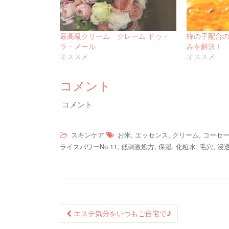
最高級クリーム クレーム ドゥ・
蜂の子配合
ラ・メール
みを解決！
オススメ
オススメ
コメント
コメント
,
,
,
スキンケア
お米
エッセンス
クリーム
コーセ
,
,
,
,
,
ライスパワーNo.11
低刺激処方
保湿
化粧水
毛穴
浸
エステ気分をいつもご自宅で♪
Post navigation