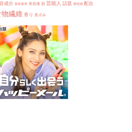
芸能人
容成分
話題
配合
美容液
肌
美容業界
透明感
食物繊維
香り
黒ずみ