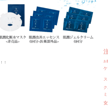
お
！！
ケ
ス
ク
ミ
女