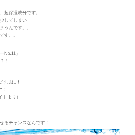
、超保湿成分です。
少してしまい
まうんです。。
です。。
o.11」
？！
だす肌に！
に！
イトより）
せるチャンスなんです！