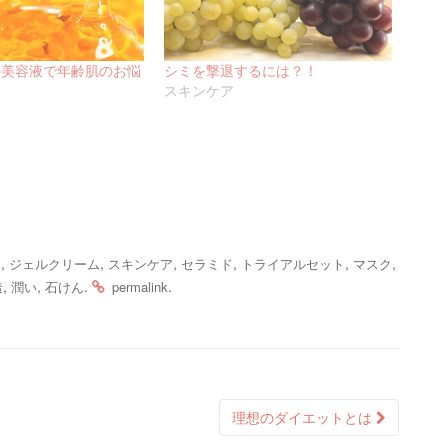
の美容液で年齢肌のお悩
シミを撃退するには？！
スキンケア
,
,
,
,
,
,
ー
ジェルクリーム
スキンケア
セラミド
トライアルセット
マスク
,
,
.
.
透
潤い
石けん
permalink
理想のダイエットとは