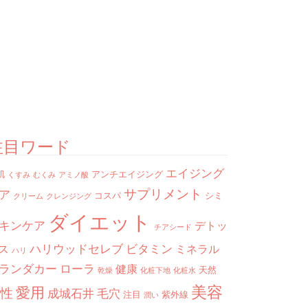
注目ワード
エイジング
肌
アンチエイジング
くすみ
むくみ
アミノ酸
サプリメント
ア
コスパ
シミ
クリーム
クレンジング
ダイエット
キンケア
デトッ
チアシード
ハリウッドセレブ
ビタミン
ス
ミネラル
ハリ
ランダカー
ローラ
健康
天然
乾燥
化粧下地
化粧水
美容
愛用
性
成城石井
毛穴
注目
紫外線
潤い