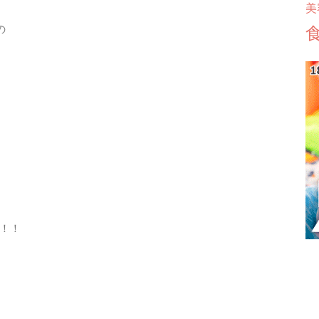
美
の
！！