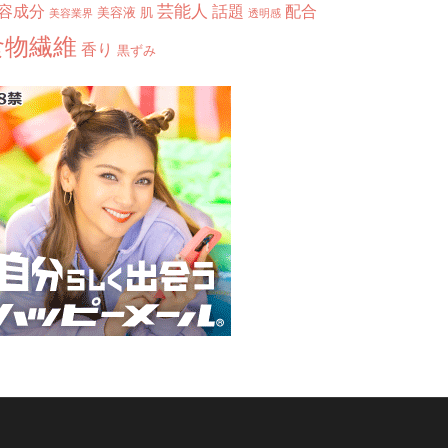
芸能人
容成分
話題
配合
美容液
肌
美容業界
透明感
食物繊維
香り
黒ずみ