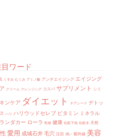
注目ワード
エイジング
肌
アンチエイジング
くすみ
むくみ
アミノ酸
サプリメント
ア
コスパ
シミ
クリーム
クレンジング
ダイエット
キンケア
デトッ
チアシード
ハリウッドセレブ
ビタミン
ス
ミネラル
ハリ
ランダカー
ローラ
健康
天然
乾燥
化粧下地
化粧水
美容
愛用
性
成城石井
毛穴
注目
紫外線
潤い