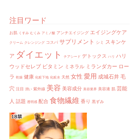
注目ワード
エイジングケア
お肌
アンチエイジング
くすみ
むくみ
アミノ酸
サプリメント
スキンケ
コスパ
シミ
クリーム
クレンジング
ダイエット
ア
ハリ
デトックス
チアシード
ハリ
ウッドセレブ
ビタミン
ミランダカー
ロー
ミネラル
愛用
女性
ラ
成城石井
毛
健康
天然
乾燥
化粧下地
化粧水
美容
穴
芸能
美容成分
注目
紫外線
美容液
肌
潤い
美容業界
食物繊維
人
話題
配合
香り
黒ずみ
透明感