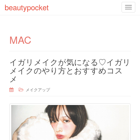
beautypocket
T
o
g
g
MAC
l
e
n
a
イガリメイクが気になる♡イガリ
v
メイクのやり方とおすすめコス
i
メ
g
a
メイクアップ
t
i
o
n