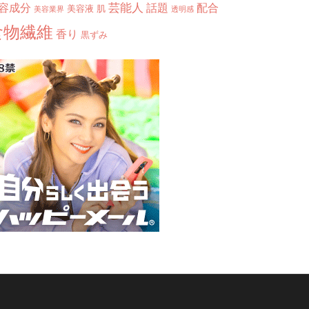
芸能人
容成分
話題
配合
美容液
肌
美容業界
透明感
食物繊維
香り
黒ずみ