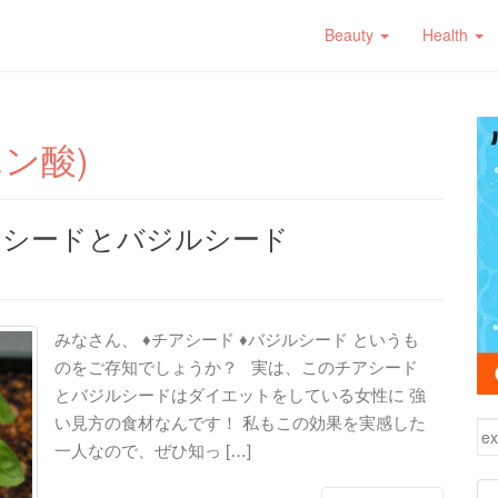
Beauty
Health
ン酸)
アシードとバジルシード
みなさん、 ♦チアシード ♦バジルシード というも
のをご存知でしょうか？ 実は、このチアシード
とバジルシードはダイエットをしている女性に 強
い見方の食材なんです！ 私もこの効果を実感した
検
一人なので、ぜひ知っ […]