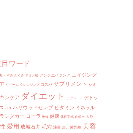
注目ワード
エイジング
肌
アンチエイジング
くすみ
むくみ
アミノ酸
サプリメント
ア
コスパ
シミ
クリーム
クレンジング
ダイエット
キンケア
デトッ
チアシード
ハリウッドセレブ
ビタミン
ス
ミネラル
ハリ
ランダカー
ローラ
健康
天然
乾燥
化粧下地
化粧水
美容
愛用
性
成城石井
毛穴
注目
紫外線
潤い