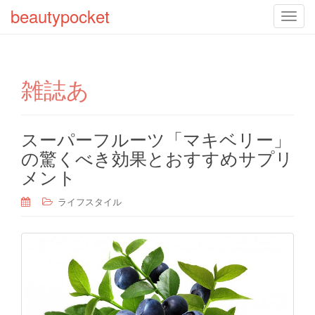
beautypocket
T
o
g
g
雑誌あ
l
e
n
a
スーパーフルーツ「マキベリー」
v
の驚くべき効果とおすすめサプリ
i
メント
g
a
ライフスタイル
t
i
o
n