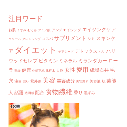
注目ワード
エイジングケア
お肌
アンチエイジング
くすみ
むくみ
アミノ酸
サプリメント
スキンケ
コスパ
シミ
クリーム
クレンジング
ダイエット
ア
ハリ
デトックス
チアシード
ハリ
ウッドセレブ
ビタミン
ミランダカー
ロー
ミネラル
愛用
女性
ラ
成城石井
毛
健康
天然
乾燥
化粧下地
化粧水
美容
穴
芸能
美容成分
注目
紫外線
美容液
肌
潤い
美容業界
食物繊維
人
話題
配合
香り
黒ずみ
透明感