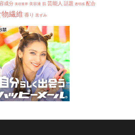
芸能人
容成分
話題
配合
美容液
肌
美容業界
透明感
食物繊維
香り
黒ずみ