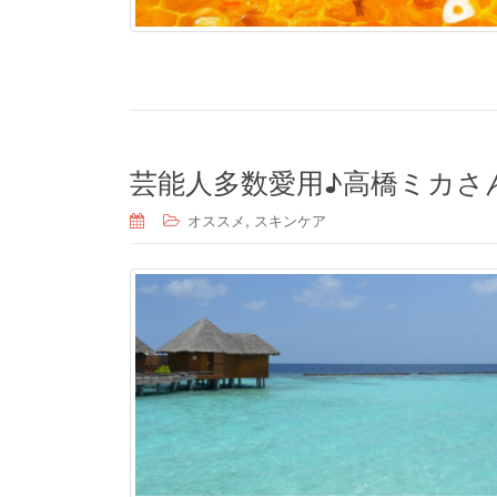
芸能人多数愛用♪高橋ミカさ
,
オススメ
スキンケア