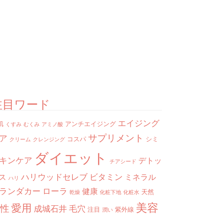
注目ワード
エイジング
肌
アンチエイジング
くすみ
むくみ
アミノ酸
サプリメント
ア
コスパ
シミ
クリーム
クレンジング
ダイエット
キンケア
デトッ
チアシード
ハリウッドセレブ
ビタミン
ス
ミネラル
ハリ
ランダカー
ローラ
健康
天然
乾燥
化粧下地
化粧水
美容
愛用
性
成城石井
毛穴
注目
紫外線
潤い