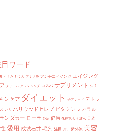
注目ワード
エイジング
肌
アンチエイジング
くすみ
むくみ
アミノ酸
サプリメント
ア
コスパ
シミ
クリーム
クレンジング
ダイエット
キンケア
デトッ
チアシード
ハリウッドセレブ
ビタミン
ス
ミネラル
ハリ
ランダカー
ローラ
健康
天然
乾燥
化粧下地
化粧水
美容
愛用
性
成城石井
毛穴
注目
紫外線
潤い