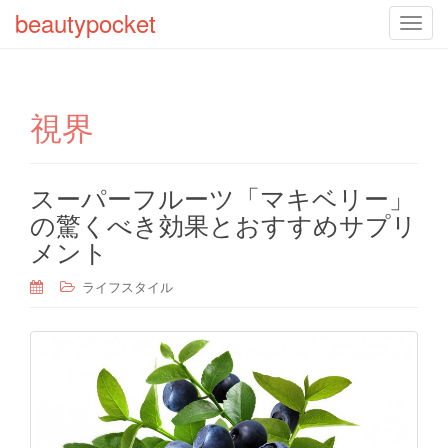
beautypocket
T
o
g
g
視界
l
e
n
a
スーパーフルーツ「マキベリー」
v
の驚くべき効果とおすすめサプリ
i
メント
g
a
ライフスタイル
t
i
o
n