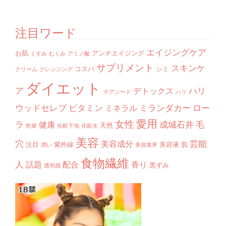
注目ワード
エイジングケア
お肌
アンチエイジング
くすみ
むくみ
アミノ酸
サプリメント
スキンケ
コスパ
シミ
クリーム
クレンジング
ダイエット
ア
ハリ
デトックス
チアシード
ハリ
ウッドセレブ
ビタミン
ミランダカー
ロー
ミネラル
愛用
女性
ラ
成城石井
毛
健康
天然
乾燥
化粧下地
化粧水
美容
穴
芸能
美容成分
注目
紫外線
美容液
肌
潤い
美容業界
食物繊維
人
話題
配合
香り
黒ずみ
透明感