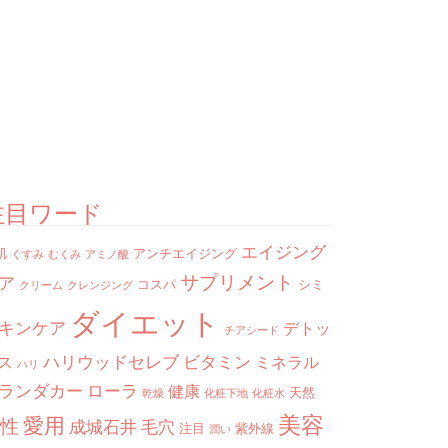
注目ワード
エイジング
肌
アンチエイジング
くすみ
むくみ
アミノ酸
サプリメント
ア
コスパ
シミ
クリーム
クレンジング
ダイエット
キンケア
デトッ
チアシード
ハリウッドセレブ
ビタミン
ス
ミネラル
ハリ
ランダカー
ローラ
健康
天然
乾燥
化粧下地
化粧水
美容
愛用
性
成城石井
毛穴
注目
紫外線
潤い