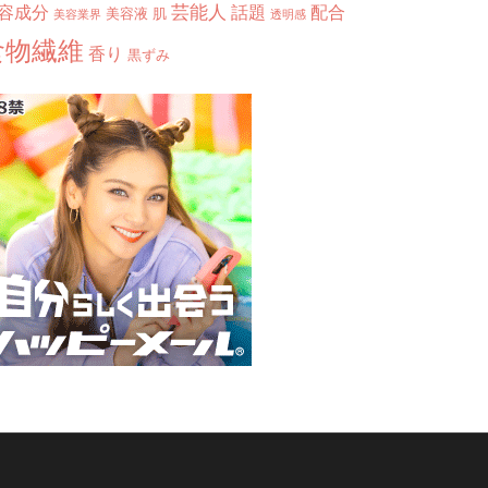
芸能人
容成分
話題
配合
美容液
肌
美容業界
透明感
食物繊維
香り
黒ずみ