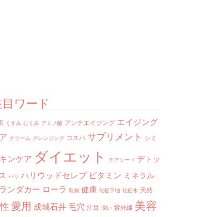
注目ワード
エイジング
肌
アンチエイジング
くすみ
むくみ
アミノ酸
サプリメント
ア
コスパ
シミ
クリーム
クレンジング
ダイエット
キンケア
デトッ
チアシード
ハリウッドセレブ
ビタミン
ス
ミネラル
ハリ
ランダカー
ローラ
健康
天然
乾燥
化粧下地
化粧水
美容
愛用
性
成城石井
毛穴
注目
紫外線
潤い