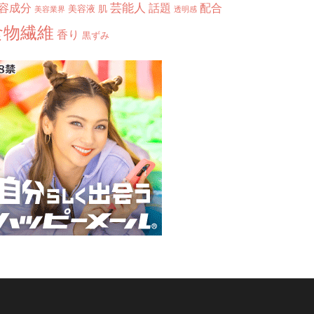
芸能人
容成分
話題
配合
美容液
肌
美容業界
透明感
食物繊維
香り
黒ずみ