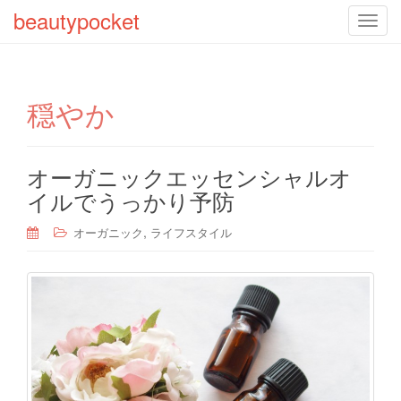
beautypocket
T
o
g
g
穏やか
l
e
n
a
オーガニックエッセンシャルオ
v
イルでうっかり予防
i
g
,
オーガニック
ライフスタイル
a
t
i
o
n