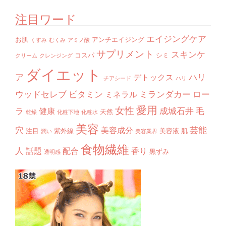
注目ワード
エイジングケア
お肌
アンチエイジング
くすみ
むくみ
アミノ酸
サプリメント
スキンケ
コスパ
シミ
クリーム
クレンジング
ダイエット
ア
ハリ
デトックス
チアシード
ハリ
ウッドセレブ
ビタミン
ミランダカー
ロー
ミネラル
愛用
女性
ラ
成城石井
毛
健康
天然
乾燥
化粧下地
化粧水
美容
穴
芸能
美容成分
注目
紫外線
美容液
肌
潤い
美容業界
食物繊維
人
話題
配合
香り
黒ずみ
透明感