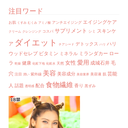
注目ワード
エイジングケア
お肌
アンチエイジング
くすみ
むくみ
アミノ酸
サプリメント
スキンケ
コスパ
シミ
クリーム
クレンジング
ダイエット
ア
ハリ
デトックス
チアシード
ハリ
ウッドセレブ
ビタミン
ミランダカー
ロー
ミネラル
愛用
女性
ラ
成城石井
毛
健康
天然
乾燥
化粧下地
化粧水
美容
穴
芸能
美容成分
注目
紫外線
美容液
肌
潤い
美容業界
食物繊維
人
話題
配合
香り
黒ずみ
透明感