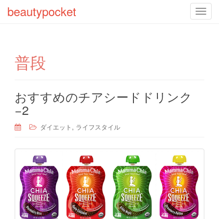
beautypocket
T
o
g
g
普段
l
e
n
a
おすすめのチアシードドリンク
v
−2
i
g
,
ダイエット
ライフスタイル
a
t
i
o
n