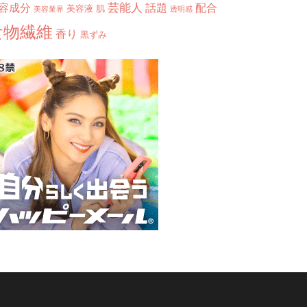
芸能人
容成分
話題
配合
美容液
肌
美容業界
透明感
食物繊維
香り
黒ずみ