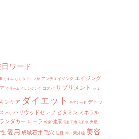
注目ワード
エイジング
肌
アンチエイジング
くすみ
むくみ
アミノ酸
サプリメント
ア
コスパ
シミ
クリーム
クレンジング
ダイエット
キンケア
デトッ
チアシード
ハリウッドセレブ
ビタミン
ス
ミネラル
ハリ
ランダカー
ローラ
健康
天然
乾燥
化粧下地
化粧水
美容
愛用
性
成城石井
毛穴
注目
紫外線
潤い