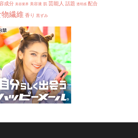
芸能人
容成分
話題
配合
美容液
肌
美容業界
透明感
食物繊維
香り
黒ずみ