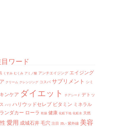
注目ワード
エイジング
肌
アンチエイジング
くすみ
むくみ
アミノ酸
サプリメント
ア
コスパ
シミ
クリーム
クレンジング
ダイエット
キンケア
デトッ
チアシード
ハリウッドセレブ
ビタミン
ス
ミネラル
ハリ
ランダカー
ローラ
健康
天然
乾燥
化粧下地
化粧水
美容
愛用
性
成城石井
毛穴
注目
紫外線
潤い