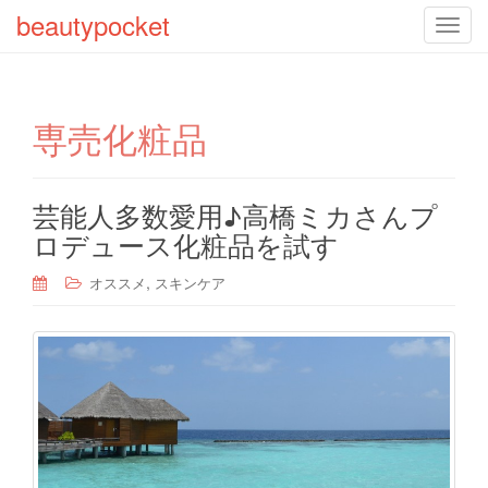
beautypocket
T
o
g
g
専売化粧品
l
e
n
a
芸能人多数愛用♪高橋ミカさんプ
v
ロデュース化粧品を試す
i
g
,
オススメ
スキンケア
a
t
i
o
n