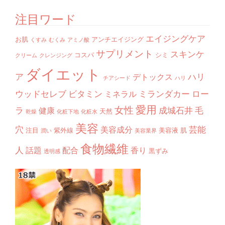
注目ワード
エイジングケア
お肌
アンチエイジング
くすみ
むくみ
アミノ酸
サプリメント
スキンケ
コスパ
シミ
クリーム
クレンジング
ダイエット
ア
ハリ
デトックス
チアシード
ハリ
ウッドセレブ
ビタミン
ミランダカー
ロー
ミネラル
愛用
女性
ラ
成城石井
毛
健康
天然
乾燥
化粧下地
化粧水
美容
穴
芸能
美容成分
注目
紫外線
美容液
肌
潤い
美容業界
食物繊維
人
話題
配合
香り
黒ずみ
透明感