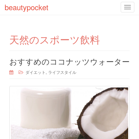
beautypocket
T
o
g
g
天然のスポーツ飲料
l
e
n
a
おすすめのココナッツウォーター
v
,
ダイエット
ライフスタイル
i
g
a
t
i
o
n