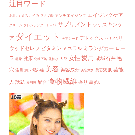
注目ワード
エイジングケア
お肌
アンチエイジング
くすみ
むくみ
アミノ酸
サプリメント
スキンケ
コスパ
シミ
クリーム
クレンジング
ダイエット
ア
ハリ
デトックス
チアシード
ハリ
ウッドセレブ
ビタミン
ミランダカー
ロー
ミネラル
愛用
女性
ラ
成城石井
毛
健康
天然
乾燥
化粧下地
化粧水
美容
穴
芸能
美容成分
注目
紫外線
美容液
肌
潤い
美容業界
食物繊維
人
話題
配合
香り
黒ずみ
透明感