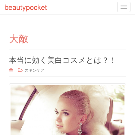
beautypocket
T
o
g
g
大敵
l
e
n
a
本当に効く美白コスメとは？！
v
スキンケア
i
g
a
t
i
o
n