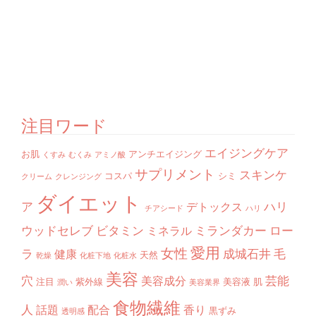
注目ワード
エイジングケア
お肌
アンチエイジング
くすみ
むくみ
アミノ酸
サプリメント
スキンケ
コスパ
シミ
クリーム
クレンジング
ダイエット
ア
ハリ
デトックス
チアシード
ハリ
ウッドセレブ
ビタミン
ミランダカー
ロー
ミネラル
愛用
女性
ラ
成城石井
毛
健康
天然
乾燥
化粧下地
化粧水
美容
穴
芸能
美容成分
注目
紫外線
美容液
肌
潤い
美容業界
食物繊維
人
話題
配合
香り
黒ずみ
透明感