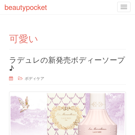
beautypocket
T
o
g
g
可愛い
l
e
n
a
ラデュレの新発売ボディーソープ
v
♪
i
g
ボディケア
a
t
i
o
n