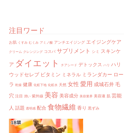
注目ワード
エイジングケア
お肌
アンチエイジング
くすみ
むくみ
アミノ酸
サプリメント
スキンケ
コスパ
シミ
クリーム
クレンジング
ダイエット
ア
ハリ
デトックス
チアシード
ハリ
ウッドセレブ
ビタミン
ミランダカー
ロー
ミネラル
愛用
女性
ラ
成城石井
毛
健康
天然
乾燥
化粧下地
化粧水
美容
穴
芸能
美容成分
注目
紫外線
美容液
肌
潤い
美容業界
食物繊維
人
話題
配合
香り
黒ずみ
透明感