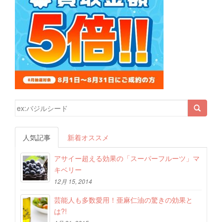
検索結果:
人気記事
新着オススメ
アサイー超える効果の「スーパーフルーツ」マ
キベリー
12月 15, 2014
芸能人も多数愛用！亜麻仁油の驚きの効果と
は?!