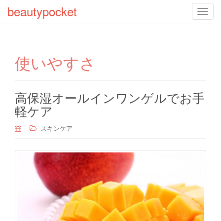
beautypocket
T
o
g
g
使いやすさ
l
e
n
a
高保湿オールインワンゲルでお手
v
軽ケア
i
g
スキンケア
a
t
i
o
n