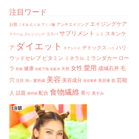
注目ワード
エイジングケア
お肌
アンチエイジング
くすみ
むくみ
アミノ酸
サプリメント
スキンケ
コスパ
シミ
クリーム
クレンジング
ダイエット
ア
ハリ
デトックス
チアシード
ハリ
ウッドセレブ
ビタミン
ミランダカー
ロー
ミネラル
愛用
女性
ラ
成城石井
毛
健康
天然
乾燥
化粧下地
化粧水
美容
穴
芸能
美容成分
注目
紫外線
美容液
肌
潤い
美容業界
食物繊維
人
話題
配合
香り
黒ずみ
透明感