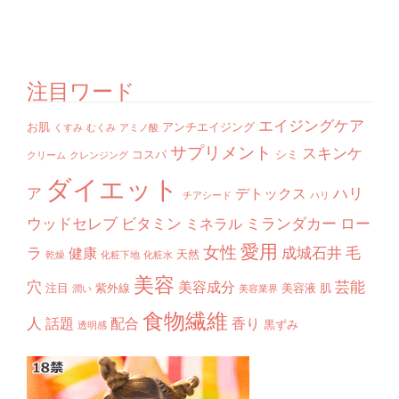
注目ワード
エイジングケア
お肌
アンチエイジング
くすみ
むくみ
アミノ酸
サプリメント
スキンケ
コスパ
シミ
クリーム
クレンジング
ダイエット
ア
ハリ
デトックス
チアシード
ハリ
ウッドセレブ
ビタミン
ミランダカー
ロー
ミネラル
愛用
女性
ラ
成城石井
毛
健康
天然
乾燥
化粧下地
化粧水
美容
穴
芸能
美容成分
注目
紫外線
美容液
肌
潤い
美容業界
食物繊維
人
話題
配合
香り
黒ずみ
透明感