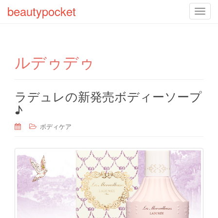
beautypocket
T
o
g
g
ルデゥデゥ
l
e
n
a
ラデュレの新発売ボディーソープ
v
♪
i
g
ボディケア
a
t
i
o
n