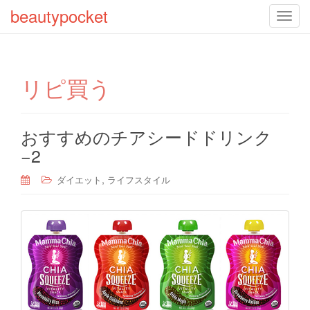
beautypocket
T
o
g
g
リピ買う
l
e
n
a
おすすめのチアシードドリンク
v
−2
i
g
,
ダイエット
ライフスタイル
a
t
i
o
n