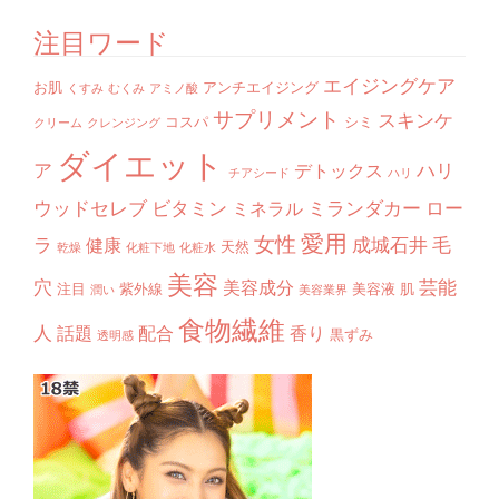
注目ワード
エイジングケア
お肌
アンチエイジング
くすみ
むくみ
アミノ酸
サプリメント
スキンケ
コスパ
シミ
クリーム
クレンジング
ダイエット
ア
ハリ
デトックス
チアシード
ハリ
ウッドセレブ
ビタミン
ミランダカー
ロー
ミネラル
愛用
女性
ラ
成城石井
毛
健康
天然
乾燥
化粧下地
化粧水
美容
穴
芸能
美容成分
注目
紫外線
美容液
肌
潤い
美容業界
食物繊維
人
話題
配合
香り
黒ずみ
透明感