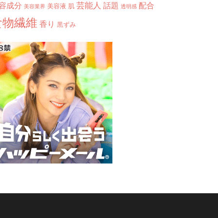
芸能人
容成分
話題
配合
美容液
肌
美容業界
透明感
食物繊維
香り
黒ずみ