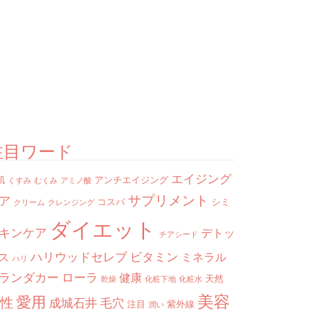
注目ワード
エイジング
肌
アンチエイジング
くすみ
むくみ
アミノ酸
サプリメント
ア
コスパ
シミ
クリーム
クレンジング
ダイエット
キンケア
デトッ
チアシード
ハリウッドセレブ
ビタミン
ス
ミネラル
ハリ
ランダカー
ローラ
健康
天然
乾燥
化粧下地
化粧水
美容
愛用
性
成城石井
毛穴
注目
紫外線
潤い