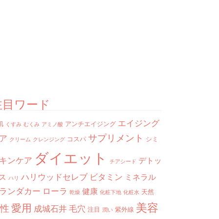
注目ワード
エイジング
肌
アンチエイジング
くすみ
むくみ
アミノ酸
サプリメント
ア
コスパ
シミ
クリーム
クレンジング
ダイエット
キンケア
デトッ
チアシード
ハリウッドセレブ
ビタミン
ス
ミネラル
ハリ
ランダカー
ローラ
健康
天然
乾燥
化粧下地
化粧水
美容
愛用
性
成城石井
毛穴
注目
紫外線
潤い