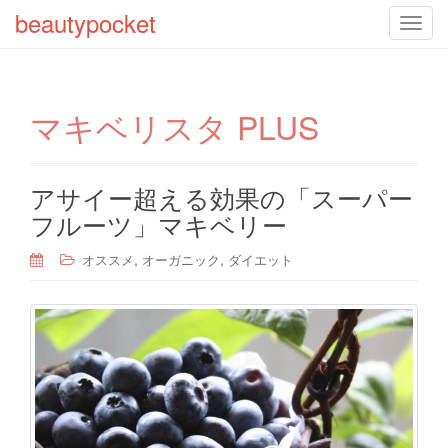
beautypocket
T
o
g
g
マキベリスタ PLUS
l
e
n
a
アサイー超える効果の「スーパー
v
フルーツ」マキベリー
i
g
,
,
オススメ
オーガニック
ダイエット
a
t
i
o
n