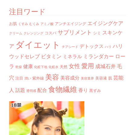
注目ワード
エイジングケア
お肌
アンチエイジング
くすみ
むくみ
アミノ酸
サプリメント
スキンケ
コスパ
シミ
クリーム
クレンジング
ダイエット
ア
ハリ
デトックス
チアシード
ハリ
ウッドセレブ
ビタミン
ミランダカー
ロー
ミネラル
愛用
女性
ラ
成城石井
毛
健康
天然
乾燥
化粧下地
化粧水
美容
穴
芸能
美容成分
注目
紫外線
美容液
肌
潤い
美容業界
食物繊維
人
話題
配合
香り
黒ずみ
透明感