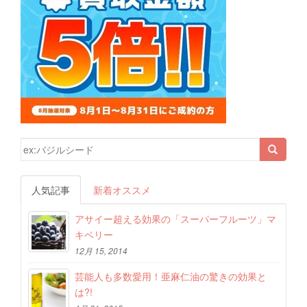
検索結果:
人気記事
新着オススメ
アサイー超える効果の「スーパーフルーツ」マ
キベリー
12月 15, 2014
芸能人も多数愛用！亜麻仁油の驚きの効果と
は?!