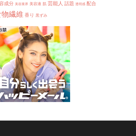
芸能人
容成分
話題
配合
美容液
肌
美容業界
透明感
食物繊維
香り
黒ずみ