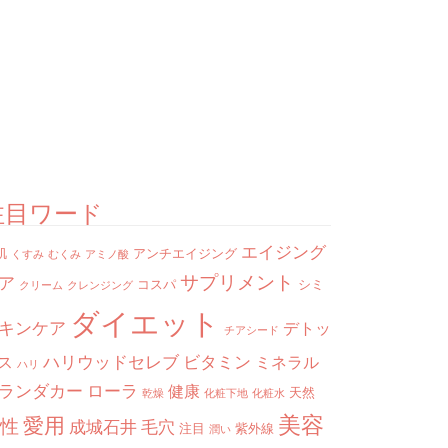
注目ワード
エイジング
肌
アンチエイジング
くすみ
むくみ
アミノ酸
サプリメント
ア
コスパ
シミ
クリーム
クレンジング
ダイエット
キンケア
デトッ
チアシード
ハリウッドセレブ
ビタミン
ス
ミネラル
ハリ
ランダカー
ローラ
健康
天然
乾燥
化粧下地
化粧水
美容
愛用
性
成城石井
毛穴
注目
紫外線
潤い