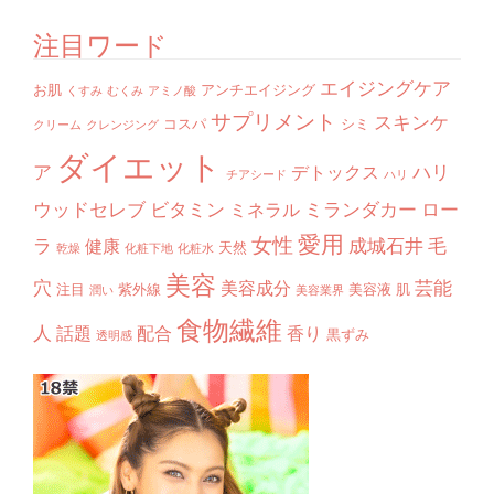
注目ワード
エイジングケア
お肌
アンチエイジング
くすみ
むくみ
アミノ酸
サプリメント
スキンケ
コスパ
シミ
クリーム
クレンジング
ダイエット
ア
ハリ
デトックス
チアシード
ハリ
ウッドセレブ
ビタミン
ミランダカー
ロー
ミネラル
愛用
女性
ラ
成城石井
毛
健康
天然
乾燥
化粧下地
化粧水
美容
穴
芸能
美容成分
注目
紫外線
美容液
肌
潤い
美容業界
食物繊維
人
話題
配合
香り
黒ずみ
透明感