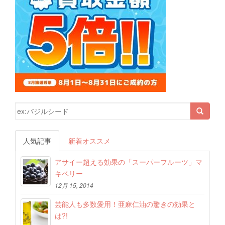
検索結果:
人気記事
新着オススメ
アサイー超える効果の「スーパーフルーツ」マ
キベリー
12月 15, 2014
芸能人も多数愛用！亜麻仁油の驚きの効果と
は?!