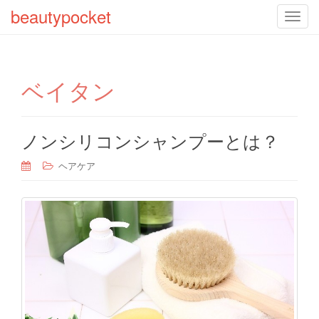
beautypocket
T
o
g
g
ベイタン
l
e
n
a
ノンシリコンシャンプーとは？
v
ヘアケア
i
g
a
t
i
o
n