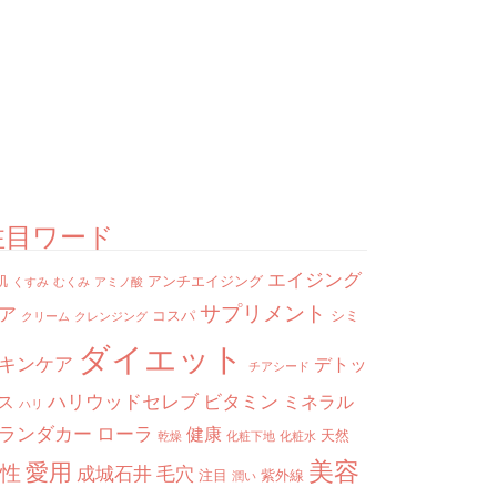
注目ワード
エイジング
肌
アンチエイジング
くすみ
むくみ
アミノ酸
サプリメント
ア
コスパ
シミ
クリーム
クレンジング
ダイエット
キンケア
デトッ
チアシード
ハリウッドセレブ
ビタミン
ス
ミネラル
ハリ
ランダカー
ローラ
健康
天然
乾燥
化粧下地
化粧水
美容
愛用
性
成城石井
毛穴
注目
紫外線
潤い