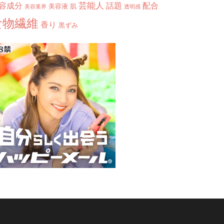
芸能人
容成分
話題
配合
美容液
肌
美容業界
透明感
食物繊維
香り
黒ずみ