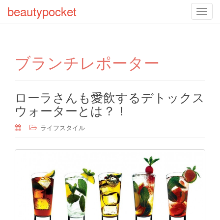
beautypocket
T
o
g
g
ブランチレポーター
l
e
n
a
ローラさんも愛飲するデトックス
v
ウォーターとは？！
i
g
ライフスタイル
a
t
i
o
n