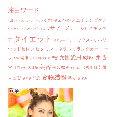
注目ワード
エイジングケア
お肌
アンチエイジング
くすみ
むくみ
アミノ酸
サプリメント
スキンケ
コスパ
シミ
クリーム
クレンジング
ダイエット
ア
ハリ
デトックス
チアシード
ハリ
ウッドセレブ
ビタミン
ミランダカー
ロー
ミネラル
愛用
女性
ラ
成城石井
毛
健康
天然
乾燥
化粧下地
化粧水
美容
穴
芸能
美容成分
注目
紫外線
美容液
肌
潤い
美容業界
食物繊維
人
話題
配合
香り
黒ずみ
透明感