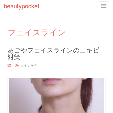
beautypocket
T
o
g
g
フェイスライン
l
e
n
a
あごやフェイスラインのニキビ
v
対策
i
g
スキンケア
a
t
i
o
n