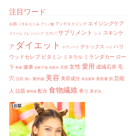
注目ワード
エイジングケア
お肌
アンチエイジング
くすみ
むくみ
アミノ酸
サプリメント
スキンケ
コスパ
シミ
クリーム
クレンジング
ダイエット
ア
ハリ
デトックス
チアシード
ハリ
ウッドセレブ
ビタミン
ミランダカー
ロー
ミネラル
愛用
女性
ラ
成城石井
毛
健康
天然
乾燥
化粧下地
化粧水
美容
穴
芸能
美容成分
注目
紫外線
美容液
肌
潤い
美容業界
食物繊維
人
話題
配合
香り
黒ずみ
透明感