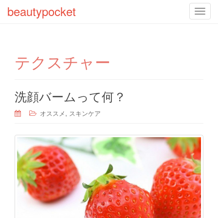
beautypocket
T
o
g
g
テクスチャー
l
e
n
a
洗顔バームって何？
v
,
オススメ
スキンケア
i
g
a
t
i
o
n