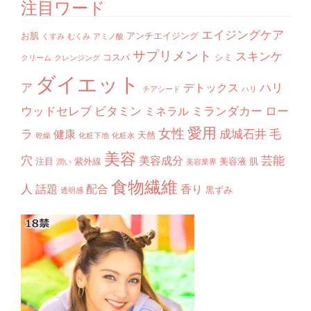
注目ワード
エイジングケア
お肌
アンチエイジング
くすみ
むくみ
アミノ酸
サプリメント
スキンケ
コスパ
シミ
クリーム
クレンジング
ダイエット
ア
ハリ
デトックス
チアシード
ハリ
ウッドセレブ
ビタミン
ミランダカー
ロー
ミネラル
愛用
女性
ラ
成城石井
毛
健康
天然
乾燥
化粧下地
化粧水
美容
穴
芸能
美容成分
注目
紫外線
美容液
肌
潤い
美容業界
食物繊維
人
話題
配合
香り
黒ずみ
透明感