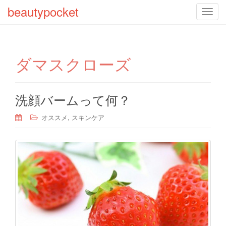
beautypocket
T
o
g
g
ダマスクローズ
l
e
n
a
洗顔バームって何？
v
,
オススメ
スキンケア
i
g
a
t
i
o
n