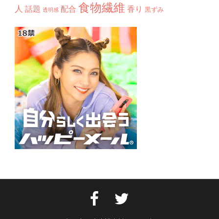
食物繊維
人
話題
配合
香り
黒ずみ
透明感