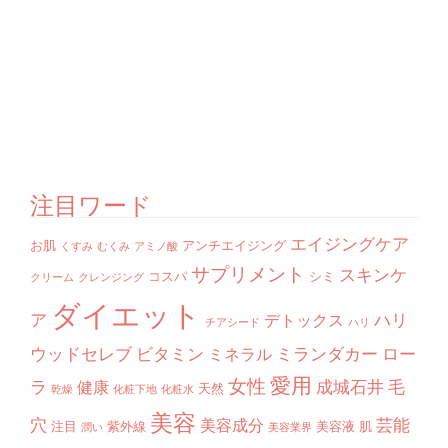
注目ワード
エイジングケア
お肌
アンチエイジング
くすみ
むくみ
アミノ酸
サプリメント
スキンケ
コスパ
シミ
クリーム
クレンジング
ダイエット
ア
ハリ
デトックス
チアシード
ハリ
ウッドセレブ
ビタミン
ミランダカー
ロー
ミネラル
愛用
女性
ラ
成城石井
毛
健康
天然
乾燥
化粧下地
化粧水
美容
穴
芸能
美容成分
注目
紫外線
美容液
肌
潤い
美容業界