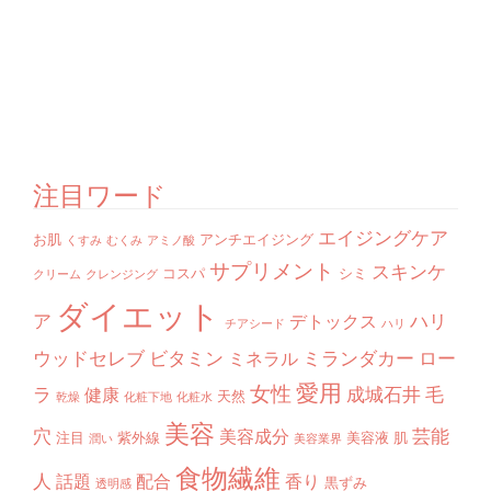
注目ワード
エイジングケア
お肌
アンチエイジング
くすみ
むくみ
アミノ酸
サプリメント
スキンケ
コスパ
シミ
クリーム
クレンジング
ダイエット
ア
ハリ
デトックス
チアシード
ハリ
ウッドセレブ
ビタミン
ミランダカー
ロー
ミネラル
愛用
女性
ラ
成城石井
毛
健康
天然
乾燥
化粧下地
化粧水
美容
穴
芸能
美容成分
注目
紫外線
美容液
肌
潤い
美容業界
食物繊維
人
話題
配合
香り
黒ずみ
透明感