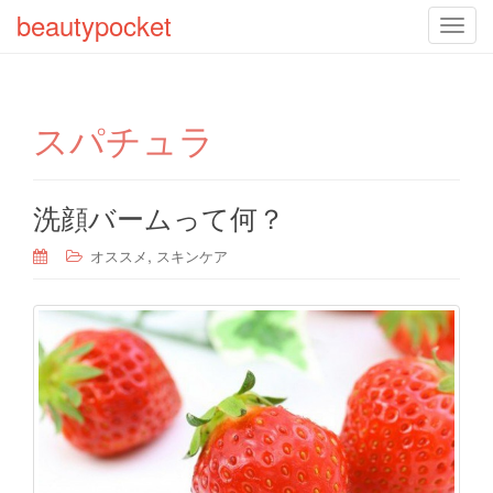
beautypocket
T
o
g
g
スパチュラ
l
e
n
a
洗顔バームって何？
v
,
オススメ
スキンケア
i
g
a
t
i
o
n