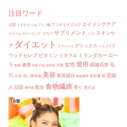
注目ワード
エイジングケア
お肌
アンチエイジング
くすみ
むくみ
アミノ酸
サプリメント
スキンケ
コスパ
シミ
クリーム
クレンジング
ダイエット
ア
ハリ
デトックス
チアシード
ハリ
ウッドセレブ
ビタミン
ミランダカー
ロー
ミネラル
愛用
女性
ラ
成城石井
毛
健康
天然
乾燥
化粧下地
化粧水
美容
穴
芸能
美容成分
注目
紫外線
美容液
肌
潤い
美容業界
食物繊維
人
話題
配合
香り
黒ずみ
透明感