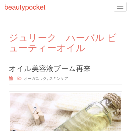
beautypocket
T
o
g
g
ジュリーク ハーバル ビ
l
e
ューティーオイル
n
a
v
オイル美容液ブーム再来
i
g
,
オーガニック
スキンケア
a
t
i
o
n