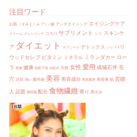
注目ワード
エイジングケア
お肌
アンチエイジング
くすみ
むくみ
アミノ酸
サプリメント
スキンケ
コスパ
シミ
クリーム
クレンジング
ダイエット
ア
ハリ
デトックス
チアシード
ハリ
ウッドセレブ
ビタミン
ミランダカー
ロー
ミネラル
愛用
女性
ラ
成城石井
毛
健康
天然
乾燥
化粧下地
化粧水
美容
穴
芸能
美容成分
注目
紫外線
美容液
肌
潤い
美容業界
食物繊維
人
話題
配合
香り
黒ずみ
透明感