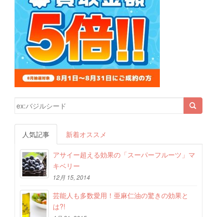
検索結果:
人気記事
新着オススメ
アサイー超える効果の「スーパーフルーツ」マ
キベリー
12月 15, 2014
芸能人も多数愛用！亜麻仁油の驚きの効果と
は?!