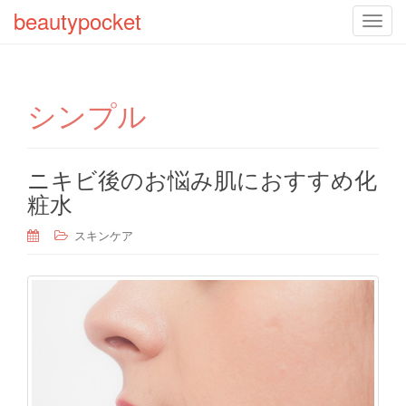
beautypocket
T
o
g
g
シンプル
l
e
n
a
ニキビ後のお悩み肌におすすめ化
v
粧水
i
g
スキンケア
a
t
i
o
n