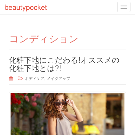
beautypocket
T
o
g
g
コンディション
l
e
n
a
化粧下地にこだわる!オススメの
v
化粧下地とは?!
i
g
,
ボディケア
メイクアップ
a
t
i
o
n