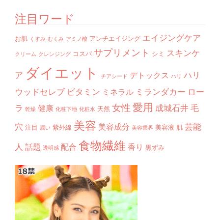
注目ワード
エイジングケア
お肌
アンチエイジング
くすみ
むくみ
アミノ酸
サプリメント
スキンケ
コスパ
シミ
クリーム
クレンジング
ダイエット
ア
ハリ
デトックス
チアシード
ハリ
ウッドセレブ
ビタミン
ミランダカー
ロー
ミネラル
愛用
女性
ラ
成城石井
毛
健康
天然
乾燥
化粧下地
化粧水
美容
穴
芸能
美容成分
注目
紫外線
美容液
肌
潤い
美容業界
食物繊維
人
話題
配合
香り
黒ずみ
透明感