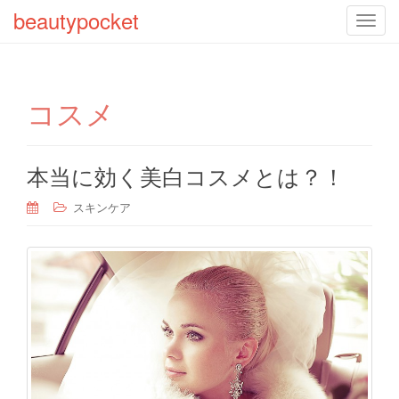
beautypocket
T
o
g
g
コスメ
l
e
n
a
本当に効く美白コスメとは？！
v
スキンケア
i
g
a
t
i
o
n