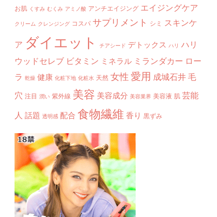
エイジングケア
お肌
アンチエイジング
くすみ
むくみ
アミノ酸
サプリメント
スキンケ
コスパ
シミ
クリーム
クレンジング
ダイエット
ア
ハリ
デトックス
チアシード
ハリ
ウッドセレブ
ビタミン
ミランダカー
ロー
ミネラル
愛用
女性
ラ
成城石井
毛
健康
天然
乾燥
化粧下地
化粧水
美容
穴
芸能
美容成分
注目
紫外線
美容液
肌
潤い
美容業界
食物繊維
人
話題
配合
香り
黒ずみ
透明感