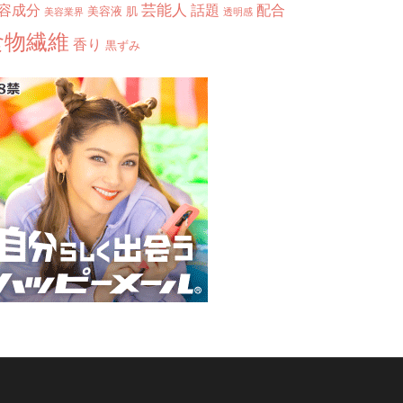
芸能人
容成分
話題
配合
美容液
肌
美容業界
透明感
食物繊維
香り
黒ずみ