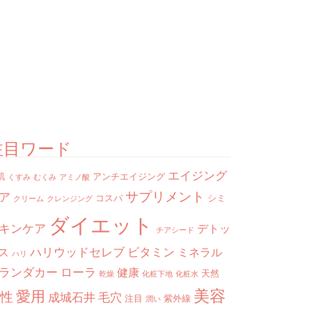
注目ワード
エイジング
肌
アンチエイジング
くすみ
むくみ
アミノ酸
サプリメント
ア
コスパ
シミ
クリーム
クレンジング
ダイエット
キンケア
デトッ
チアシード
ハリウッドセレブ
ビタミン
ス
ミネラル
ハリ
ランダカー
ローラ
健康
天然
乾燥
化粧下地
化粧水
美容
愛用
性
成城石井
毛穴
注目
紫外線
潤い