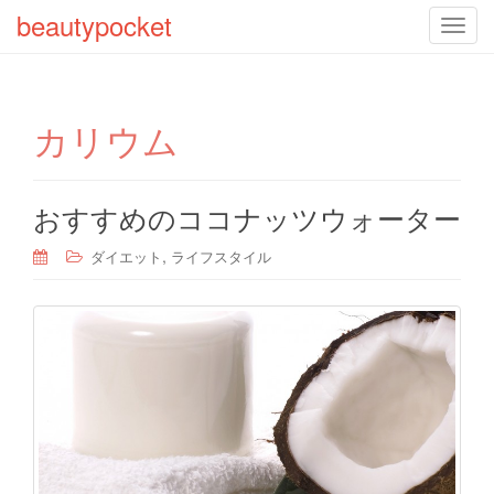
beautypocket
T
o
g
g
カリウム
l
e
n
a
おすすめのココナッツウォーター
v
,
ダイエット
ライフスタイル
i
g
a
t
i
o
n