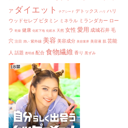
ダイエット
ア
ハリ
デトックス
チアシード
ハリ
ウッドセレブ
ビタミン
ミランダカー
ロー
ミネラル
愛用
女性
ラ
成城石井
毛
健康
天然
乾燥
化粧下地
化粧水
美容
穴
芸能
美容成分
注目
紫外線
美容液
肌
潤い
美容業界
食物繊維
人
話題
配合
香り
黒ずみ
透明感