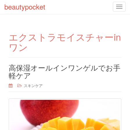
beautypocket
T
o
g
g
エクストラモイスチャーin
l
e
ワン
n
a
v
高保湿オールインワンゲルでお手
i
軽ケア
g
a
スキンケア
t
i
o
n