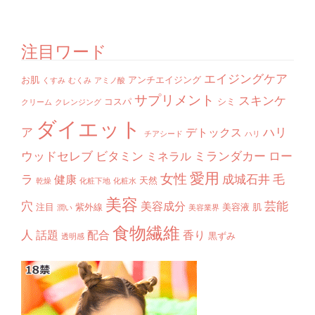
注目ワード
エイジングケア
お肌
アンチエイジング
くすみ
むくみ
アミノ酸
サプリメント
スキンケ
コスパ
シミ
クリーム
クレンジング
ダイエット
ア
ハリ
デトックス
チアシード
ハリ
ウッドセレブ
ビタミン
ミランダカー
ロー
ミネラル
愛用
女性
ラ
成城石井
毛
健康
天然
乾燥
化粧下地
化粧水
美容
穴
芸能
美容成分
注目
紫外線
美容液
肌
潤い
美容業界
食物繊維
人
話題
配合
香り
黒ずみ
透明感