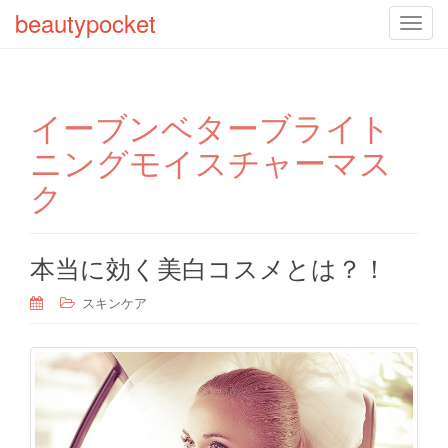
beautypocket
T
o
g
g
イーブンベターブライト
l
e
ニングモイスチャーマス
n
ク
a
v
i
g
本当に効く美白コスメとは？！
a
t
スキンケア
i
o
n