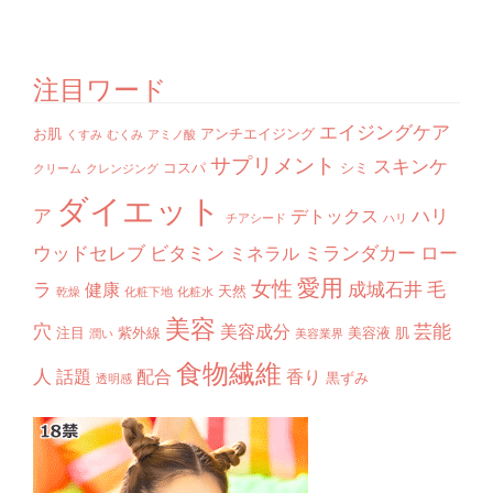
注目ワード
エイジングケア
お肌
アンチエイジング
くすみ
むくみ
アミノ酸
サプリメント
スキンケ
コスパ
シミ
クリーム
クレンジング
ダイエット
ア
ハリ
デトックス
チアシード
ハリ
ウッドセレブ
ビタミン
ミランダカー
ロー
ミネラル
愛用
女性
ラ
成城石井
毛
健康
天然
乾燥
化粧下地
化粧水
美容
穴
芸能
美容成分
注目
紫外線
美容液
肌
潤い
美容業界
食物繊維
人
話題
配合
香り
黒ずみ
透明感