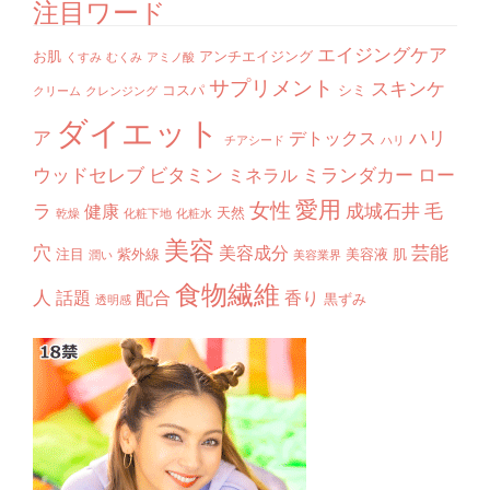
注目ワード
エイジングケア
お肌
アンチエイジング
くすみ
むくみ
アミノ酸
サプリメント
スキンケ
コスパ
シミ
クリーム
クレンジング
ダイエット
ア
ハリ
デトックス
チアシード
ハリ
ウッドセレブ
ビタミン
ミランダカー
ロー
ミネラル
愛用
女性
ラ
成城石井
毛
健康
天然
乾燥
化粧下地
化粧水
美容
穴
芸能
美容成分
注目
紫外線
美容液
肌
潤い
美容業界
食物繊維
人
話題
配合
香り
黒ずみ
透明感