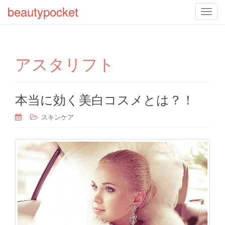
beautypocket
T
o
g
g
アスタリフト
l
e
n
a
本当に効く美白コスメとは？！
v
スキンケア
i
g
a
t
i
o
n